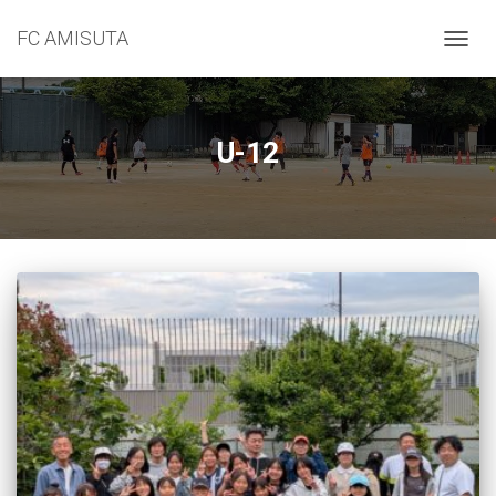
FC AMISUTA
ナ
ビ
ゲ
ー
シ
U-12
ョ
ン
を
切
り
替
え