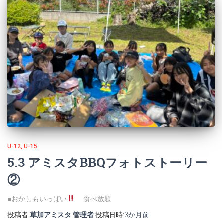
U-12
U-15
5.3 アミスタBBQフォトストーリー
②
■おかしもいっぱい
食べ放題
投稿者:
草加アミスタ 管理者
投稿日時:
3か月
前