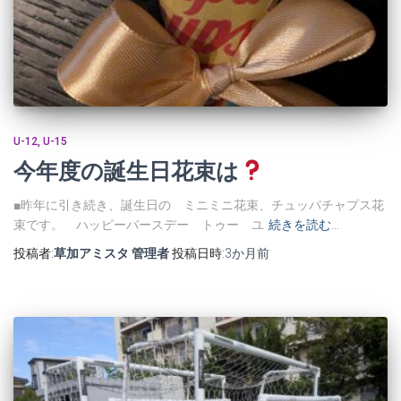
U-12
U-15
今年度の誕生日花束は
■昨年に引き続き、誕生日の ミニミニ花束、チュッパチャプス花
束です。 ハッピーバースデー トゥー ユ
続きを読む…
投稿者:
草加アミスタ 管理者
投稿日時:
3か月
前