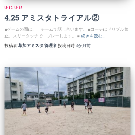
U-12
U-15
4.25 アミスタトライアル②
■ゲームの間は、 チームで話し合います。 ■コーチはドリブル禁
止、スリータッチで プレーします。 ■
続きを読む…
投稿者:
草加アミスタ 管理者
投稿日時:
3か月
前