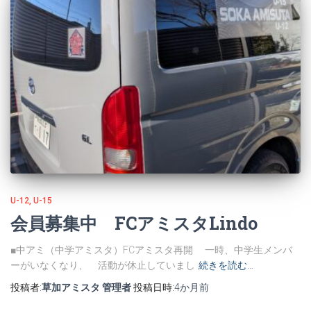
U-12
U-15
会員募集中 FCアミスタLindo
■中アミ（中学アミスタ）FCアミスタ再開 一時、中学生メンバ
ーがいなくなり、 活動が休止していまし
続きを読む…
投稿者:
草加アミスタ 管理者
投稿日時:
4か月
前