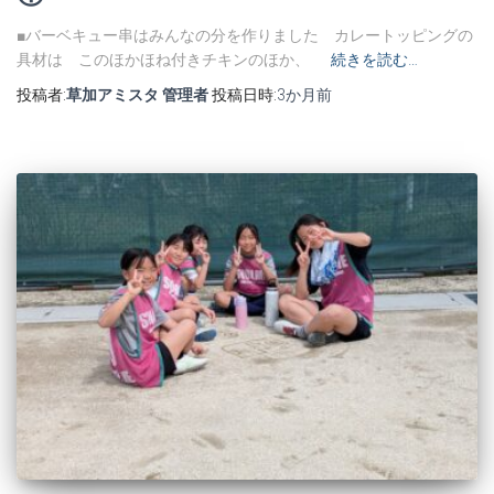
■バーベキュー串はみんなの分を作りました カレートッピングの
具材は このほかほね付きチキンのほか、
続きを読む…
投稿者:
草加アミスタ 管理者
投稿日時:
3か月
前