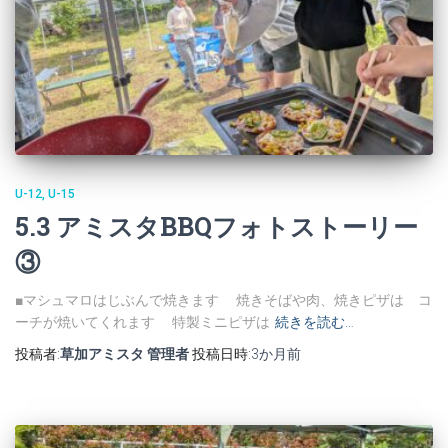
U-12
U-15
5.3 アミスタBBQフォトストーリー
③
■マシュマロはじぶんで焼きます 焼きそばや肉、焼きピザは コ
ーチが焼いてくれます 特製ミニピザは
続きを読む…
投稿者:
草加アミスタ 管理者
投稿日時:
3か月
前