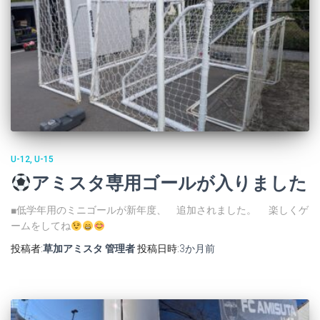
U-12
U-15
アミスタ専用ゴールが入りました
■低学年用のミニゴールが新年度、 追加されました。 楽しくゲ
ームをしてね
投稿者:
草加アミスタ 管理者
投稿日時:
3か月
前