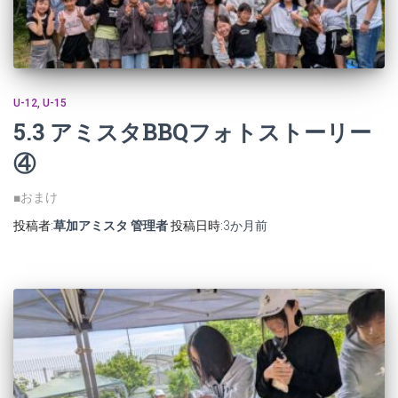
U-12
U-15
5.3 アミスタBBQフォトストーリー
④
■おまけ
投稿者:
草加アミスタ 管理者
投稿日時:
3か月
前