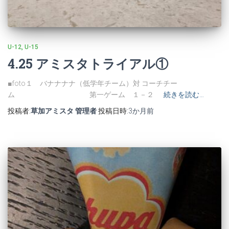
U-12
U-15
4.25 アミスタトライアル①
■foto１ バナナナナ（低学年チーム）対 コーチチー
ム 第一ゲーム １－２
続きを読む…
投稿者:
草加アミスタ 管理者
投稿日時:
3か月
前